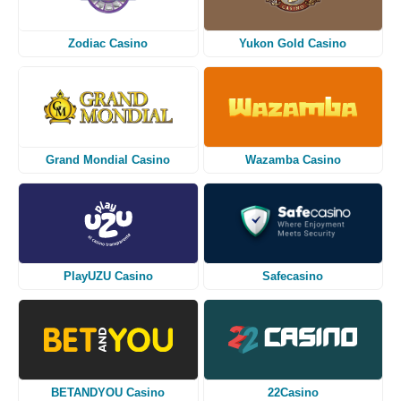
Zodiac Casino
Yukon Gold Casino
Grand Mondial Casino
Wazamba Casino
PlayUZU Casino
Safecasino
BETANDYOU Casino
22Casino