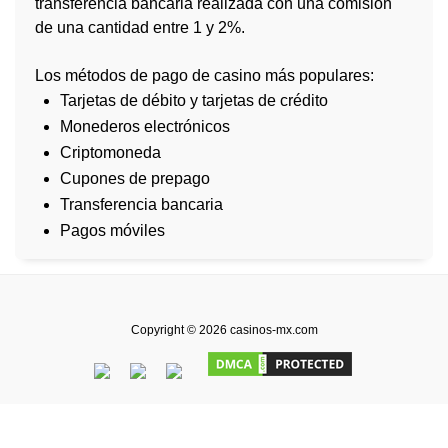
transferencia bancaria realizada con una comisión
de una cantidad entre 1 y 2%.
Los métodos de pago de casino más populares:
Tarjetas de débito y tarjetas de crédito
Monederos electrónicos
Criptomoneda
Cupones de prepago
Transferencia bancaria
Pagos móviles
Sitios de casino en México
Copyright © 2026 casinos-mx.com