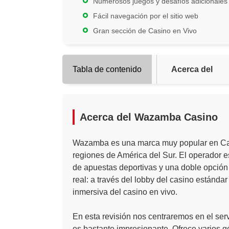
Numerosos juegos y desafíos adicionales
Fácil navegación por el sitio web
Gran sección de Casino en Vivo
Tabla de contenido
Acerca del
Acerca del Wazamba Casino
Wazamba es una marca muy popular en Ca
regiones de América del Sur. El operador 
de apuestas deportivas y una doble opción
real: a través del lobby del casino estándar
inmersiva del casino en vivo.
En esta revisión nos centraremos en el se
es bastante impresionante. Ofrece varios 