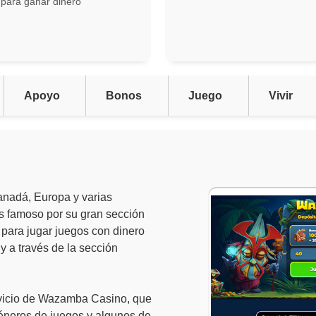
 para ganar dinero
Apoyo
Bonos
Juego
Vivir
nadá, Europa y varias
es famoso por su gran sección
 para jugar juegos con dinero
 y a través de la sección
rvicio de Wazamba Casino, que
géneros de juegos y algunos de