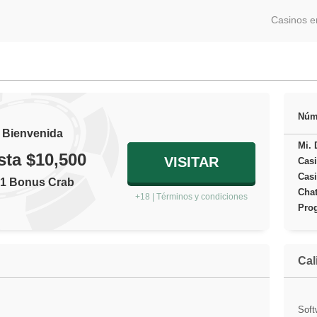
Casinos e
Núme
 Bienvenida
Mi. 
ta $10,500
VISITAR
Casi
Cas
 1 Bonus Crab
Chat
+18 | Términos y condiciones
Prog
Cal
Soft