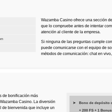
Wazamba Casino ofrece una sección de
que lo compruebe antes de intentar com
atención al cliente de la empresa.
om
Si ninguna de las preguntas cumple con s
puede comunicarse con el equipo de sop
métodos de comunicación: chat en vivo,
s de bonificación más
n Wazamba Casino. La diversión
Bono de depósito d
 de bienvenida que incluye un
+ 200 FS + 1 Bonus