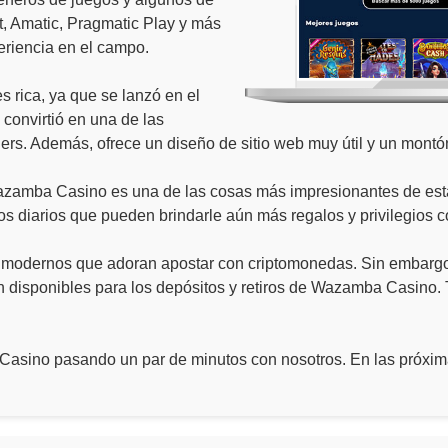
nt, Amatic, Pragmatic Play y más
eriencia en el campo.
 rica, ya que se lanzó en el
convirtió en una de las
rs. Además, ofrece un diseño de sitio web muy útil y un montón
Wazamba Casino es una de las cosas más impresionantes de est
 diarios que pueden brindarle aún más regalos y privilegios co
s modernos que adoran apostar con criptomonedas. Sin embargo
tán disponibles para los depósitos y retiros de Wazamba Casino.
sino pasando un par de minutos con nosotros. En las próxima