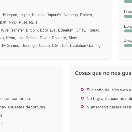
Depó
 Húngaro, Inglés, Italiano, Japonés, Noruego, Polaco,
 NOK, NZD, PEN, RUB
Bon
Wire Transfer, Bitcoin, EcoPayz, Etherium, GPay, Interac,
, Muchbetter, Neosurf, NetBanking, Neteller, Paysafecard,
ts, Keno, Live Casino, Poker, Roulette, Slots
icPay, Trustly, Venus Point, Visa
Apo
, BF Games, Booongo, Caleta, EGT, Elk, Evolution Gaming,
rt, Gameburger Studios, Green Jade, Inspired, Iron Dog,
tEnt, Playson, Playtech, Play’N’Go, Pocket Games,
, Real Dealer Studios, Red Rake, Red Tiger, Relax Gaming,
ibe, Stormcraft Studios, Swintt, Tom Horn, Wazdan, Yggdrasil
Cosas que no nos gus
El diseño del sitio web e
co en contenido.
No hay aplicaciones nat
 hay apuestas deportivas.
Numerosos países restr
il
IP