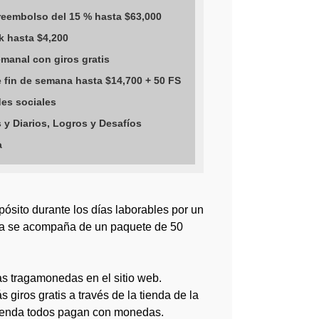
reembolso del 15 % hasta $63,000
k hasta $4,200
manal con giros gratis
 fin de semana hasta $14,700 + 50 FS
des sociales
y Diarios, Logros y Desafíos
a
sito durante los días laborables por un
arga se acompaña de un paquete de 50
as tragamonedas en el sitio web.
iros gratis a través de la tienda de la
 Tienda todos pagan con monedas.