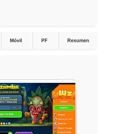
Móvil
PF
Resumen