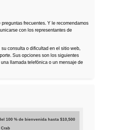
 preguntas frecuentes. Y le recomendamos
unicarse con los representantes de
u consulta o dificultad en el sitio web,
orte. Sus opciones son los siguientes
 una llamada telefónica o un mensaje de
el 100 % de bienvenida hasta $10,500
 Crab