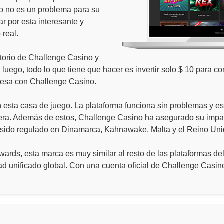
do no es un problema para su
ar por esta interesante y
 real.
itorio de Challenge Casino y
 luego, todo lo que tiene que hacer es invertir solo $ 10 para co
mesa con Challenge Casino.
sta casa de juego. La plataforma funciona sin problemas y es
era. Además de estos, Challenge Casino ha asegurado su impact
a sido regulado en Dinamarca, Kahnawake, Malta y el Reino Uni
rds, esta marca es muy similar al resto de las plataformas de
ad unificado global. Con una cuenta oficial de Challenge Casin