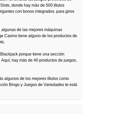
Slots, donde hay más de 500 títulos
trigantes con bonos integrados. para giros
 algunas de las mejores máquinas
e Casino tiene alguno de los productos de
ts.
 Blackjack porque tiene una sección
. Aquí, hay más de 40 productos de juegos,
s algunos de los mejores títulos como
cción Bingo y Juegos de Variedades te está