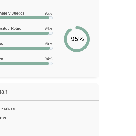
ware y Juegos
95%
sito / Retiro
94%
95%
os
96%
yo
94%
tan
 nativas
oras