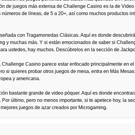
ción de juegos más extensa de Challenge Casino es la de Video 
es números de líneas, de 5 a 20+, así como muchos productos in
iseñada con Tragamonedas Clásicas. Aquí es donde descubrirá
ng y muchas más. Y si están emocionados de saber si Challeng
ara ustedes, hay muchos. Descúbrelos en la sección de Jackpo
a, Challenge Casino parece estar enfocado principalmente en el
ro si quieres probar otros juegos de mesa, entra en Más Mesas
uropea y americana.
ión bastante grande de video póquer. Aquí es donde encontrará
Por último, pero no menos importante, si te apetece hoy, la se
 mejores juegos de azar creados por Microgaming.