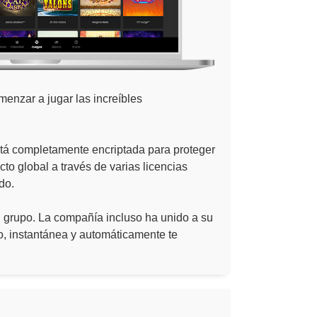
menzar a jugar las increíbles
tá completamente encriptada para proteger
o global a través de varias licencias
do.
l grupo. La compañía incluso ha unido a su
o, instantánea y automáticamente te