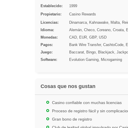
Establecido:
1999
Propietario:
Casino Rewards
Licencias:
Dinamarca, Kahnawake, Malta, Rei
Idioma:
Alemán, Checo, Coreano, Croata, E
Húngaro, Inglés, Italiano, Japonés
Monedas:
CAD, EUR, GBP, USD
Pagos:
Bank Wire Transfer, CashtoCode, Ec
Instadebit, Interac, JCB Card, Kla
Juego:
Baccarat, Bingo, Blackjack, Jackpo
Multibanco, Neosurf, Neteller, Payp
Software:
Evolution Gaming, Microgaming
Cosas que nos gustan
Casino confiable con muchas licencias
Proceso de registro fácil y sin complicaci
Gran bono de registro
Club de lealtad global impulsado por Ca