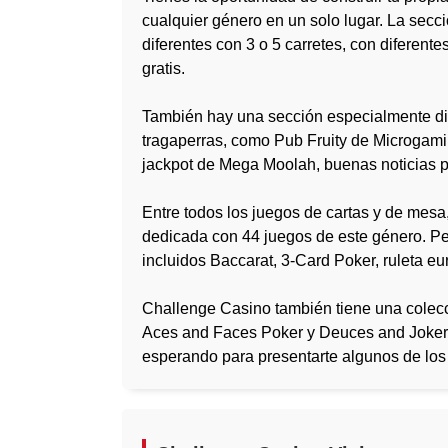
cualquier género en un solo lugar. La sec
diferentes con 3 o 5 carretes, con diferent
gratis.
También hay una sección especialmente d
tragaperras, como Pub Fruity de Microgami
jackpot de Mega Moolah, buenas noticias p
Entre todos los juegos de cartas y de mes
dedicada con 44 juegos de este género. Pe
incluidos Baccarat, 3-Card Poker, ruleta e
Challenge Casino también tiene una colecc
Aces and Faces Poker y Deuces and Joker. 
esperando para presentarte algunos de los