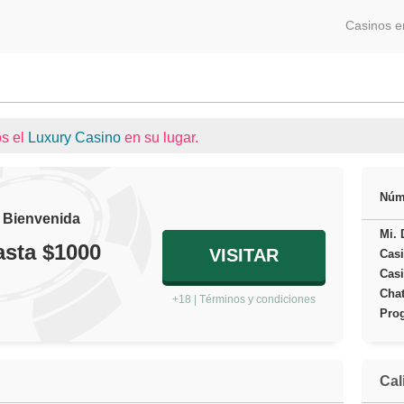
Casinos e
os el
Luxury Casino
en su lugar.
Núme
 Bienvenida
Mi. 
sta $1000
VISITAR
Casi
Cas
Chat
+18 | Términos y condiciones
Prog
Cal