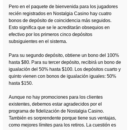
Pero en el paquete de bienvenida para los jugadores
recién registrados en Nostalgia Casino hay cuatro
bonos de depósito de coincidencia más seguidos.
Esto significa que se le acreditarán obsequios en
efectivo por los primeros cinco depósitos
subsiguientes en el sistema.
Para su segundo depósito, obtiene un bono del 100%
hasta $80. Para su tercer depósito, recibirá un bono de
igualación del 50% hasta $100. Los depósitos cuarto y
quinto vienen con bonos de igualación iguales: 50%
hasta $150.
Aunque no hay promociones para los clientes
existentes, debemos estar agradecidos por el
programa de fidelización de Nostalgia Casino.
También es sorprendente porque tiene sus ventajas,
como mejores límites para los retiros. La cuestión es