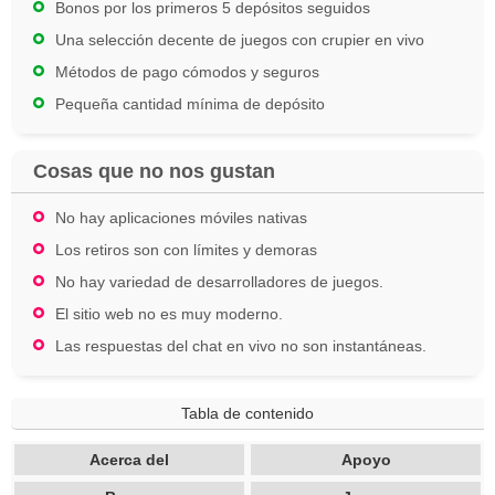
Bonos por los primeros 5 depósitos seguidos
Una selección decente de juegos con crupier en vivo
Métodos de pago cómodos y seguros
Pequeña cantidad mínima de depósito
Cosas que no nos gustan
No hay aplicaciones móviles nativas
Los retiros son con límites y demoras
No hay variedad de desarrolladores de juegos.
El sitio web no es muy moderno.
Las respuestas del chat en vivo no son instantáneas.
Tabla de contenido
Acerca del
Apoyo