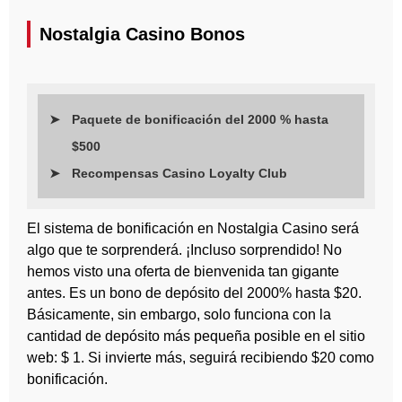
Nostalgia Casino Bonos
Paquete de bonificación del 2000 % hasta
$500
Recompensas Casino Loyalty Club
El sistema de bonificación en Nostalgia Casino será
algo que te sorprenderá. ¡Incluso sorprendido! No
hemos visto una oferta de bienvenida tan gigante
antes. Es un bono de depósito del 2000% hasta $20.
Básicamente, sin embargo, solo funciona con la
cantidad de depósito más pequeña posible en el sitio
web: $ 1. Si invierte más, seguirá recibiendo $20 como
bonificación.