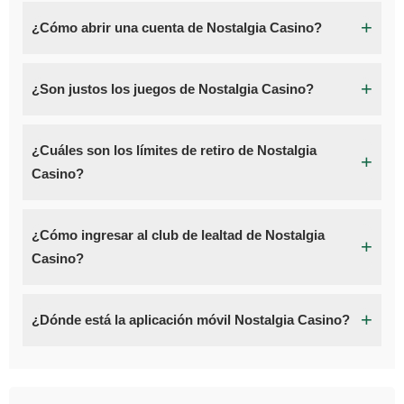
¿Cómo abrir una cuenta de Nostalgia Casino?
¿Son justos los juegos de Nostalgia Casino?
¿Cuáles son los límites de retiro de Nostalgia
Casino?
¿Cómo ingresar al club de lealtad de Nostalgia
Casino?
¿Dónde está la aplicación móvil Nostalgia Casino?