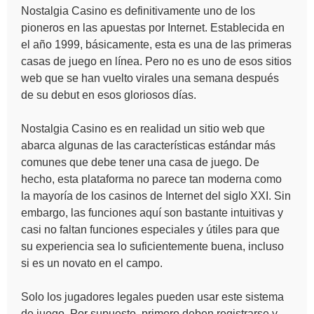
Nostalgia Casino es definitivamente uno de los
pioneros en las apuestas por Internet. Establecida en
el año 1999, básicamente, esta es una de las primeras
casas de juego en línea. Pero no es uno de esos sitios
web que se han vuelto virales una semana después
de su debut en esos gloriosos días.
Nostalgia Casino es en realidad un sitio web que
abarca algunas de las características estándar más
comunes que debe tener una casa de juego. De
hecho, esta plataforma no parece tan moderna como
la mayoría de los casinos de Internet del siglo XXI. Sin
embargo, las funciones aquí son bastante intuitivas y
casi no faltan funciones especiales y útiles para que
su experiencia sea lo suficientemente buena, incluso
si es un novato en el campo.
Solo los jugadores legales pueden usar este sistema
de juego. Por supuesto, primero deben registrarse y