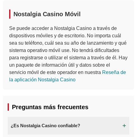
Nostalgia Casino Móvil
Se puede acceder a Nostalgia Casino a través de
dispositivos móviles y de escritorio. No importa cuál
sea su teléfono, cuál sea su año de lanzamiento y qué
sistema operativo móvil use. No tendrá dificultades
para registrarse o utilizar el sistema a través de él. Hay
un paquete de información útil y datos sobre el
servicio móvil de este operador en nuestra
Reseña de
la aplicación Nostalgia Casino
Preguntas más frecuentes
¿Es Nostalgia Casino confiable?