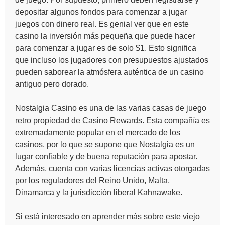
depositar algunos fondos para comenzar a jugar
juegos con dinero real. Es genial ver que en este
casino la inversión más pequeña que puede hacer
para comenzar a jugar es de solo $1. Esto significa
que incluso los jugadores con presupuestos ajustados
pueden saborear la atmósfera auténtica de un casino
antiguo pero dorado.
Nostalgia Casino es una de las varias casas de juego
retro propiedad de Casino Rewards. Esta compañía es
extremadamente popular en el mercado de los
casinos, por lo que se supone que Nostalgia es un
lugar confiable y de buena reputación para apostar.
Además, cuenta con varias licencias activas otorgadas
por los reguladores del Reino Unido, Malta,
Dinamarca y la jurisdicción liberal Kahnawake.
Si está interesado en aprender más sobre este viejo