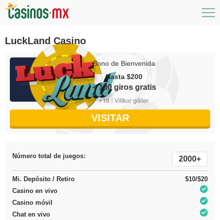
LuckLand Casino
Bono de Bienvenida
Hasta $200
+ 100 giros gratis
VISITAR
Número total de juegos:
2000+
Mi. Depósito / Retiro
$10/$20
Casino en vivo
Casino móvil
Chat en vivo