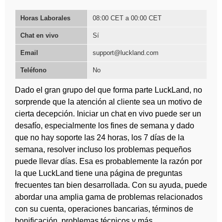
Horas Laborales
08:00 CET a 00:00 CET
Chat en vivo
Sí
Email
support@luckland.com
Teléfono
No
Dado el gran grupo del que forma parte LuckLand, no
sorprende que la atención al cliente sea un motivo de
cierta decepción. Iniciar un chat en vivo puede ser un
desafío, especialmente los fines de semana y dado
que no hay soporte las 24 horas, los 7 días de la
semana, resolver incluso los problemas pequeños
puede llevar días. Esa es probablemente la razón por
la que LuckLand tiene una página de preguntas
frecuentes tan bien desarrollada. Con su ayuda, puede
abordar una amplia gama de problemas relacionados
con su cuenta, operaciones bancarias, términos de
bonificación, problemas técnicos y más.