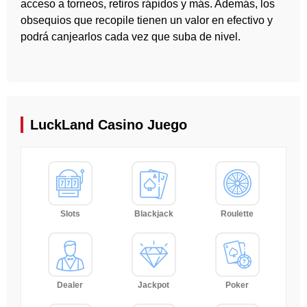
acceso a torneos, retiros rápidos y más. Además, los
obsequios que recopile tienen un valor en efectivo y
podrá canjearlos cada vez que suba de nivel.
LuckLand Casino Juego
Slots
Blackjack
Roulette
Dealer
Jackpot
Poker