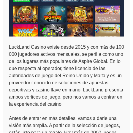
LuckLand Casino existe desde 2015 y con más de 100
000 jugadores activos mensuales, se perfila como uno
de los lugares más populares de Aspire Global. En lo
que respecta al operador, tiene licencia de las
autoridades de juego del Reino Unido y Malta y es un
proveedor conocido de soluciones de apuestas
deportivas y casino llave en mano. LuckLand presenta
ambos vértices de juego, pero nos vamos a centrar en
la experiencia del casino.
Antes de entrar en más detalles, vamos a darle una
visión más amplia. A partir de la selección de juegos,
estás listo para un regalo. Hay más de 2000 juegos