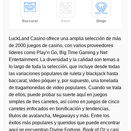
Baccarat
Keno
Bingo
LuckLand Casino ofrece una amplia selección de más
de 2000 juegos de casino, con varios proveedores
líderes como Play’n Go, Big Time Gaming y Net
Entertainment. La diversidad y la calidad son temas a
lo largo de toda la selección, que incluye desde todas
las variaciones populares de ruleta y blackjack hasta
baccarat, video póquer y, por supuesto, una tonelada
de tragamonedas de video populares. Cuando se trata
de ellos, puede probar su suerte aquí en juegos
simples de tres carretes, así como en juegos de cinco
carretes enfocados en bonificación y tendencias,
títulos de avalancha, Megaways y más. Entre los
éxitos más populares y queridos que puede encontrar
aquí se encuentran Divine Fortune, Book of Oz y casi