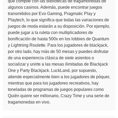
que compite con las bibliotecas de tragamonedas de
algunos casinos. Además, puede encontrar juegos
transmitidos por Evo Gaming, Pragmatic Play y
Playtech, lo que significa que todas las variaciones de
juegos de moda estarán a su disposición. Por ejemplo,
puede jugar a la ruleta con multiplicadores de
bonificación de hasta 500x en los lobbies de Quantum
y Lightning Roulette. Para los jugadores de blackjack,
por otro lado, hay más de 50 mesas y puedes disfrutar
de una experiencia clásica de siete asientos o
socializar y unirte a las mesas ilimitadas de Blackjack
One y Party Blackjack. LuckLand, por supuesto,
atiende especialmente bien a los jugadores de póquer,
mientras que para los jugadores recreativos, hay
toneladas de programas de juegos populares como
Quién quiere ser millonario, Crazy Time y una serie de
tragamonedas en vivo.