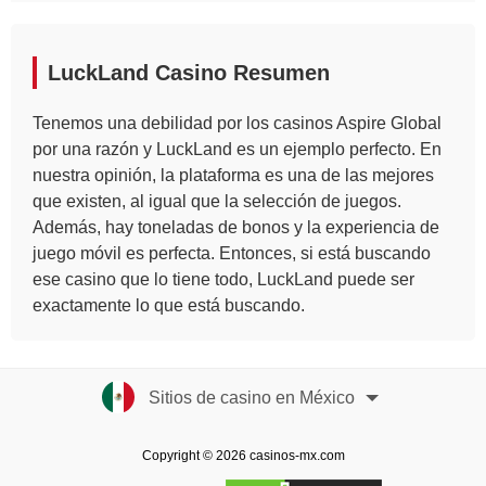
LuckLand Casino Resumen
Tenemos una debilidad por los casinos Aspire Global
por una razón y LuckLand es un ejemplo perfecto. En
nuestra opinión, la plataforma es una de las mejores
que existen, al igual que la selección de juegos.
Además, hay toneladas de bonos y la experiencia de
juego móvil es perfecta. Entonces, si está buscando
ese casino que lo tiene todo, LuckLand puede ser
exactamente lo que está buscando.
Sitios de casino en México
Copyright © 2026 casinos-mx.com