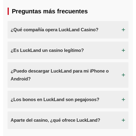
Preguntas más frecuentes
¿Qué compañía opera LuckLand Casino?
¿Es LuckLand un casino legítimo?
¿Puedo descargar LuckLand para mi iPhone o
Android?
¿Los bonos en LuckLand son pegajosos?
Aparte del casino, ¿qué ofrece LuckLand?