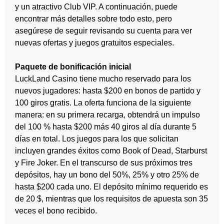
y un atractivo Club VIP. A continuación, puede
encontrar más detalles sobre todo esto, pero
asegúrese de seguir revisando su cuenta para ver
nuevas ofertas y juegos gratuitos especiales.
Paquete de bonificación inicial
LuckLand Casino tiene mucho reservado para los
nuevos jugadores: hasta $200 en bonos de partido y
100 giros gratis. La oferta funciona de la siguiente
manera: en su primera recarga, obtendrá un impulso
del 100 % hasta $200 más 40 giros al día durante 5
días en total. Los juegos para los que solicitan
incluyen grandes éxitos como Book of Dead, Starburst
y Fire Joker. En el transcurso de sus próximos tres
depósitos, hay un bono del 50%, 25% y otro 25% de
hasta $200 cada uno. El depósito mínimo requerido es
de 20 $, mientras que los requisitos de apuesta son 35
veces el bono recibido.