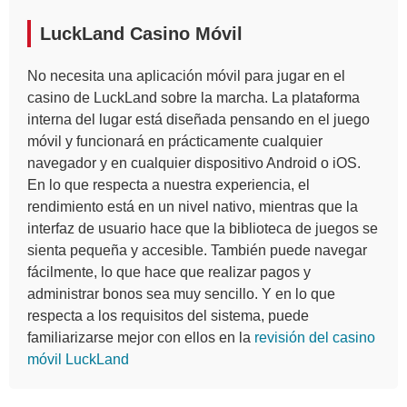
LuckLand Casino Móvil
No necesita una aplicación móvil para jugar en el
casino de LuckLand sobre la marcha. La plataforma
interna del lugar está diseñada pensando en el juego
móvil y funcionará en prácticamente cualquier
navegador y en cualquier dispositivo Android o iOS.
En lo que respecta a nuestra experiencia, el
rendimiento está en un nivel nativo, mientras que la
interfaz de usuario hace que la biblioteca de juegos se
sienta pequeña y accesible. También puede navegar
fácilmente, lo que hace que realizar pagos y
administrar bonos sea muy sencillo. Y en lo que
respecta a los requisitos del sistema, puede
familiarizarse mejor con ellos en la
revisión del casino
móvil LuckLand