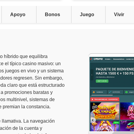
Apoyo
Bonos
Juego
Vivir
 híbrido que equilibra
ce el típico casino masivo: un
s juegos en vivo y un sistema
adores regresen. Sin embargo,
da claro que está estructurado
e a promociones baratas y
os multinivel, sistemas de
ue premian la constancia.
e llamativa. La navegación
ación de la cuenta y