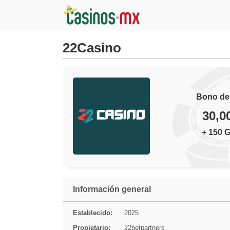
22Casino
Bono de
30,0
+ 150 G
Información general
Establecido:
2025
Propietario:
22betpartners