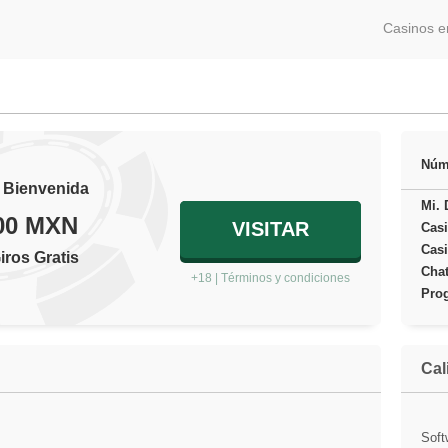
Casinos e
Núme
 Bienvenida
Mi. 
00 MXN
VISITAR
Casi
Cas
iros Gratis
Chat
+18 | Términos y condiciones
Prog
Cal
Soft