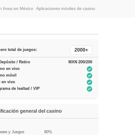
n línea en México
Aplicaciones móviles de casino
ro total de juegos:
2000+
Depósito / Retiro
MXN 200/200
no en vivo
ino móvil
 en vivo
rama de lealtad / VIP
ificación general del casino
ware y Juegos
80%