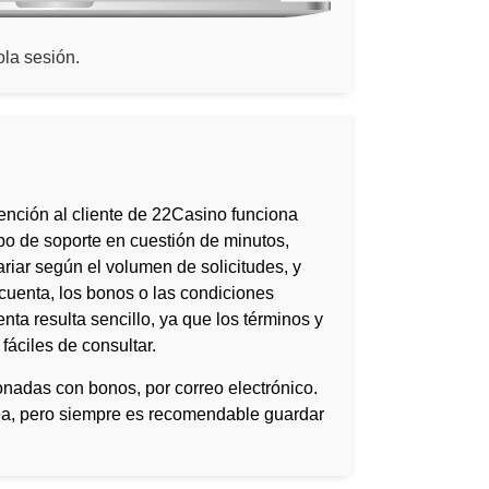
la sesión.
ención al cliente de 22Casino funciona
po de soporte en cuestión de minutos,
iar según el volumen de solicitudes, y
 cuenta, los bonos o las condiciones
nta resulta sencillo, ya que los términos y
fáciles de consultar.
nadas con bonos, por correo electrónico.
nea, pero siempre es recomendable guardar