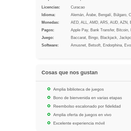
Licencias:
Curacao
Idioma:
Alemán, Árabe, Bengalí, Búlgaro, C
Italiano, Polaco, Portugués, Ruma
Monedas:
AED, ALL, AMD, ARS, AUD, AZN, 
GEL, GTQ, HKD, HTG, HUF, IDR, 
Pagos:
Apple Pay, Bank Transfer, Bitcoin,
VND, ZAR
Neteller, Paysafecard, Rapid, Revolu
Juego:
Baccarat, Bingo, Blackjack, Jackpo
Software:
Amusnet, Betsoft, Endorphina, Evo
Infinity Live, Leap Gaming, Mancal
Gaming, Tom Horn Gaming, Vivo Ga
Cosas que nos gustan
Amplia biblioteca de juegos
Bono de bienvenida en varias etapas
Reembolso escalonado por fidelidad
Amplia oferta de juegos en vivo
Excelente experiencia móvil