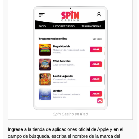
Spin Casino en iPad
Ingrese a la tienda de aplicaciones oficial de Apple y en el
campo de búsqueda, escriba el nombre de la marca del