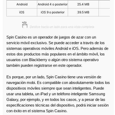
Android
Android 4 o posterior
25.4 MB
Gra
iOS
iOS 9 o posterior
39.5 MB
Gra
Deslice hacia un lado para una vista completa
Spin Casino es un operador de juegos de azar con un
servicio móvil exclusivo. Se puede acceder a través de los
sistemas operativos móviles Android e iOS. Pero además de
estos dos productos más populares en el ámbito móvil, los
usuarios con Blackberry o algún otro sistema operativo
también pueden registrarse en este operador.
Es porque, por un lado, Spin Casino tiene una versión de
navegación mobi. Es compatible con absolutamente todos los
dispositivos móviles siempre que sean inteligentes. Puede
usar una tableta, un iPad y un teléfono inteligente Samsung
Galaxy, por ejemplo, y en todos los casos, y a pesar de las
especificaciones técnicas del dispositivo, podrá iniciar sesión
con éxito en el sistema Spin Casino.