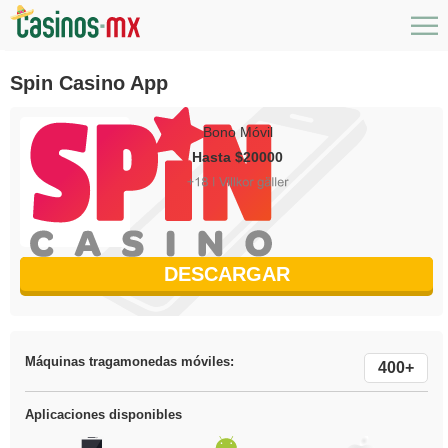
Spin Casino App
Bono Móvil
Hasta $20000
DESCARGAR
Máquinas tragamonedas móviles:
400+
Aplicaciones disponibles