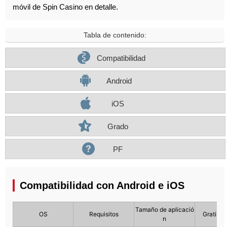
móvil de Spin Casino en detalle.
Tabla de contenido:
Compatibilidad
Android
iOS
Grado
PF
Compatibilidad con Android e iOS
Tamaño de aplicació
OS
Requisitos
Gratis o
n