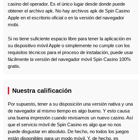
casino del operador. Es el único lugar desde donde puede
obtener el archivo apk. No hay archivos apk de Spin Casino
Apple en el escritorio oficial o en la versión del navegador
mobi.
Si no tiene suficiente espacio libre para tener la aplicación en
su dispositivo móvil Apple o simplemente no cumple con los
requisitos técnicos para el proceso de instalación, puede usar
fácilmente la versión del navegador móvil Spin Casino 100%
gratis.
Nuestra calificación
Por supuesto, tener a su disposición una versión nativa y una
de navegador al mismo tiempo es algo bueno. Y esto causa
una buena impresión cuando revisamos un nuevo casino. Así
que el servicio móvil de Spin Casino es algo que no nos
puede disgustar en absoluto. De hecho, no todos los juegos
están disponibles para un modo móvil. Y, de hecho, es