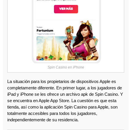
Spin Casino en iPhone
La situación para los propietarios de dispositivos Apple es
completamente diferente. En primer lugar, a los jugadores de
iPad y iPhone se les ofrece un archivo apk de Spin Casino. Y
se encuentra en Apple App Store. La cuestión es que esta
tienda, así como la aplicación Spin Casino para Apple, son
totalmente accesibles para todos los jugadores,
independientemente de su residencia.