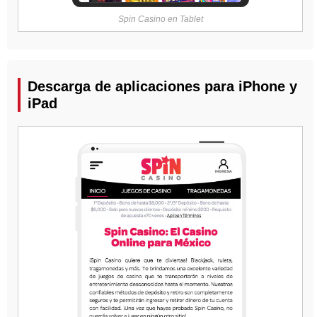
Spin Casino en Tablet
Descarga de aplicaciones para iPhone y
iPad