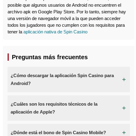
posible que algunos usuarios de Android no encuentren el
archivo apk en Google Play Store. Por lo tanto, siempre hay
una versión de navegador móvil a la que pueden acceder
todos los jugadores que no cumplen con los requisitos para
tener la
aplicación nativa de Spin Casino
Preguntas más frecuentes
¿Cómo descargar la aplicación Spin Casino para
Android?
¿Cuáles son los requisitos técnicos de la
aplicación de Apple?
¿Dónde está el bono de Spin Casino Mobile?