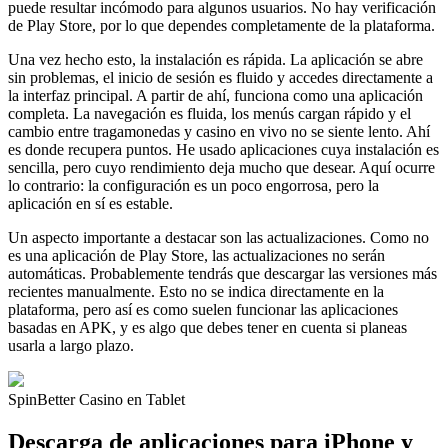
puede resultar incómodo para algunos usuarios. No hay verificación
de Play Store, por lo que dependes completamente de la plataforma.
Una vez hecho esto, la instalación es rápida. La aplicación se abre
sin problemas, el inicio de sesión es fluido y accedes directamente a
la interfaz principal. A partir de ahí, funciona como una aplicación
completa. La navegación es fluida, los menús cargan rápido y el
cambio entre tragamonedas y casino en vivo no se siente lento. Ahí
es donde recupera puntos. He usado aplicaciones cuya instalación es
sencilla, pero cuyo rendimiento deja mucho que desear. Aquí ocurre
lo contrario: la configuración es un poco engorrosa, pero la
aplicación en sí es estable.
Un aspecto importante a destacar son las actualizaciones. Como no
es una aplicación de Play Store, las actualizaciones no serán
automáticas. Probablemente tendrás que descargar las versiones más
recientes manualmente. Esto no se indica directamente en la
plataforma, pero así es como suelen funcionar las aplicaciones
basadas en APK, y es algo que debes tener en cuenta si planeas
usarla a largo plazo.
SpinBetter Casino en Tablet
Descarga de aplicaciones para iPhone y