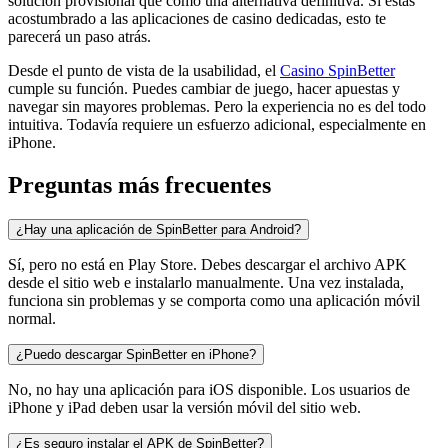
solución provisional que como una alternativa definitiva. Si estás
acostumbrado a las aplicaciones de casino dedicadas, esto te
parecerá un paso atrás.
Desde el punto de vista de la usabilidad, el
Casino SpinBetter
cumple su función. Puedes cambiar de juego, hacer apuestas y
navegar sin mayores problemas. Pero la experiencia no es del todo
intuitiva. Todavía requiere un esfuerzo adicional, especialmente en
iPhone.
Preguntas más frecuentes
¿Hay una aplicación de SpinBetter para Android?
Sí, pero no está en Play Store. Debes descargar el archivo APK
desde el sitio web e instalarlo manualmente. Una vez instalada,
funciona sin problemas y se comporta como una aplicación móvil
normal.
¿Puedo descargar SpinBetter en iPhone?
No, no hay una aplicación para iOS disponible. Los usuarios de
iPhone y iPad deben usar la versión móvil del sitio web.
¿Es seguro instalar el APK de SpinBetter?