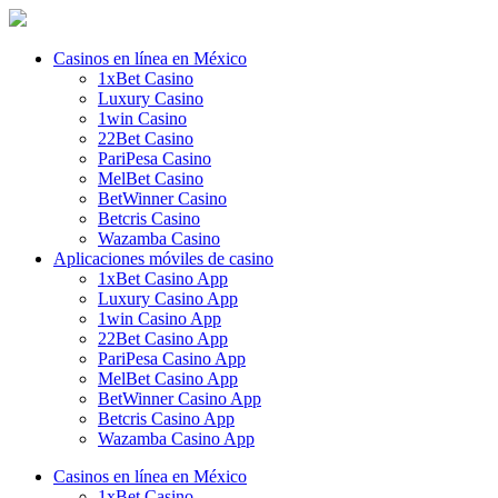
Casinos en línea en México
1xBet Casino
Luxury Casino
1win Casino
22Bet Casino
PariPesa Casino
MelBet Casino
BetWinner Casino
Betcris Casino
Wazamba Casino
Aplicaciones móviles de casino
1xBet Casino App
Luxury Casino App
1win Casino App
22Bet Casino App
PariPesa Casino App
MelBet Casino App
BetWinner Casino App
Betcris Casino App
Wazamba Casino App
Casinos en línea en México
1xBet Casino