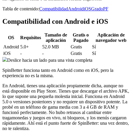
Tabla de contenido:
Compatibilidad
Android
iOS
Grado
PF
Compatibilidad con Android e iOS
Tamaño de
Gratis o
Aplicación de
OS
Requisitos
aplicación
Pagado
navegador web
Android
5.0+
52.0 MB
Gratis
Sí
iOS
-
-
Gratis
Sí
Deslice hacia un lado para una vista completa
SpinBetter funciona tanto en Android como en iOS, pero la
experiencia no es la misma.
En Android, tienes una aplicación propiamente dicha, aunque no
está disponible en Play Store. Tienes que descargar el archivo APK,
lo que supone una pequeña molestia inicial. Funciona en Android
5.0 o versiones posteriores y no requiere un dispositivo potente. La
probé en un teléfono de gama media con 3 a 4 GB de RAM y
funcionó perfectamente. No hubo retrasos al cambiar entre
tragamonedas y juegos en vivo, ni bloqueos, y los menús cargaron
rápidamente. Ahí está el punto fuerte de SpinBetter: una vez dentro,
no te ralentiza.