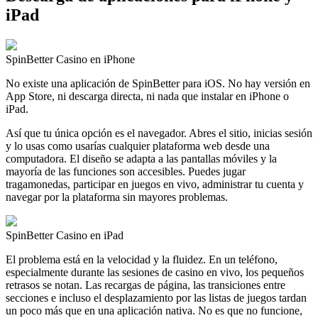
iPad
SpinBetter Casino en iPhone
No existe una aplicación de SpinBetter para iOS. No hay versión en
App Store, ni descarga directa, ni nada que instalar en iPhone o
iPad.
Así que tu única opción es el navegador. Abres el sitio, inicias sesión
y lo usas como usarías cualquier plataforma web desde una
computadora. El diseño se adapta a las pantallas móviles y la
mayoría de las funciones son accesibles. Puedes jugar
tragamonedas, participar en juegos en vivo, administrar tu cuenta y
navegar por la plataforma sin mayores problemas.
SpinBetter Casino en iPad
El problema está en la velocidad y la fluidez. En un teléfono,
especialmente durante las sesiones de casino en vivo, los pequeños
retrasos se notan. Las recargas de página, las transiciones entre
secciones e incluso el desplazamiento por las listas de juegos tardan
un poco más que en una aplicación nativa. No es que no funcione,