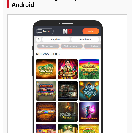
Android