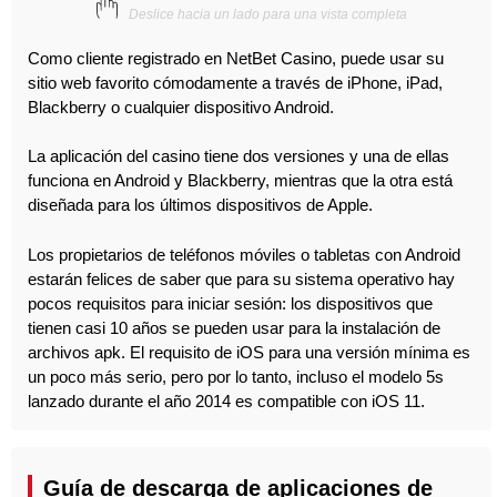
Deslice hacia un lado para una vista completa
Como cliente registrado en NetBet Casino, puede usar su
sitio web favorito cómodamente a través de iPhone, iPad,
Blackberry o cualquier dispositivo Android.
La aplicación del casino tiene dos versiones y una de ellas
funciona en Android y Blackberry, mientras que la otra está
diseñada para los últimos dispositivos de Apple.
Los propietarios de teléfonos móviles o tabletas con Android
estarán felices de saber que para su sistema operativo hay
pocos requisitos para iniciar sesión: los dispositivos que
tienen casi 10 años se pueden usar para la instalación de
archivos apk. El requisito de iOS para una versión mínima es
un poco más serio, pero por lo tanto, incluso el modelo 5s
lanzado durante el año 2014 es compatible con iOS 11.
Guía de descarga de aplicaciones de