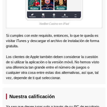
NetBet Casino en iPad
Si cumples con este requisito, entonces, lo que te queda es
visitar iTunes y descargar el archivo de instalación de forma
gratuita.
Los clientes de Apple también deben considerar la cuestión
de si utilizar la aplicación o la versión móvil. No hemos visto
una diferencia tan grande entre el número de juegos o
cualquier otra cosa entre estas dos alternativas, así que, tal
vez, depende de ti qué seleccionar.
Nuestra calificación
Ya sea que desee jugar solo a través de su PC de escritorio,