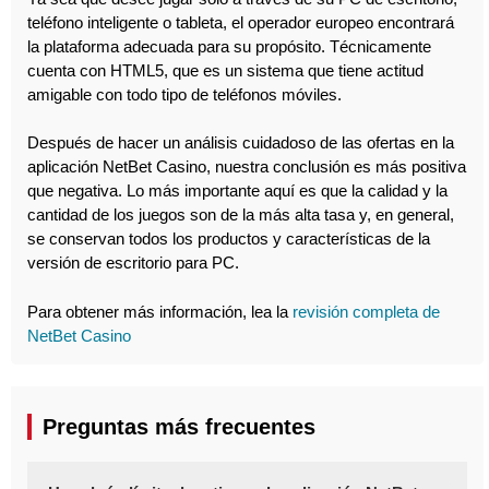
teléfono inteligente o tableta, el operador europeo encontrará
la plataforma adecuada para su propósito. Técnicamente
cuenta con HTML5, que es un sistema que tiene actitud
amigable con todo tipo de teléfonos móviles.
Después de hacer un análisis cuidadoso de las ofertas en la
aplicación NetBet Casino, nuestra conclusión es más positiva
que negativa. Lo más importante aquí es que la calidad y la
cantidad de los juegos son de la más alta tasa y, en general,
se conservan todos los productos y características de la
versión de escritorio para PC.
Para obtener más información, lea la
revisión completa de
NetBet Casino
Preguntas más frecuentes